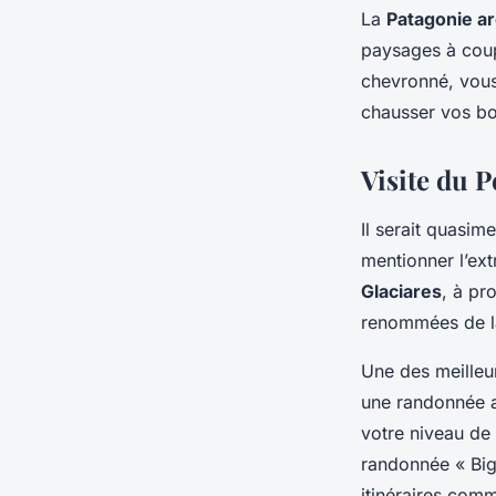
La
Patagonie a
paysages à coup
chevronné, vous 
chausser vos bo
Visite du 
Il serait quasim
mentionner l’ex
Glaciares
, à pro
renommées de l
Une des meilleu
une randonnée a
votre niveau de
randonnée « Big
itinéraires com