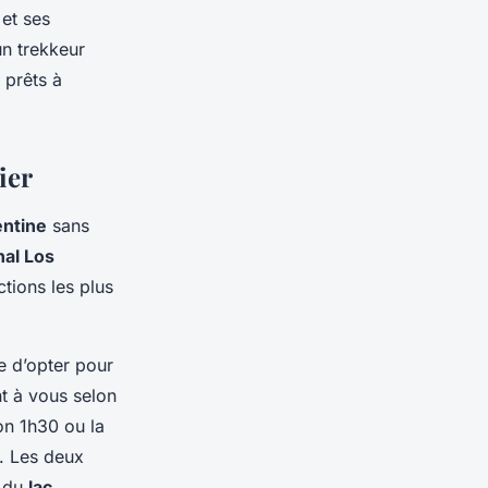
et ses
n trekkeur
 prêts à
ier
entine
sans
nal Los
ctions les plus
e d’opter pour
t à vous selon
on 1h30 ou la
. Les deux
du
lac