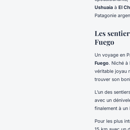
admin
•
12 février 2024
•
6 min de lecture
Ushuaia
à
El Ch
Patagonie argen
Les sentie
Fuego
Un voyage en Pa
Fuego
. Niché à
véritable joyau 
trouver son bonh
L’un des sentiers
avec un dénivel
finalement à un
Pour les plus in
15 km avec un d