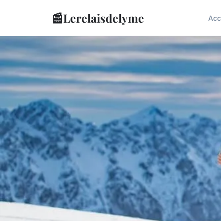
📰
Lerelaisdelyme
Acc