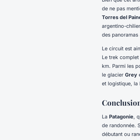
de ne pas mentio
Torres del Pain
argentino-chilie
des panoramas à 
Le circuit est a
Le trek complet
km. Parmi les po
le glacier
Grey
e
et logistique, l
Conclusio
La
Patagonie
, 
de randonnée. S
débutant ou ran