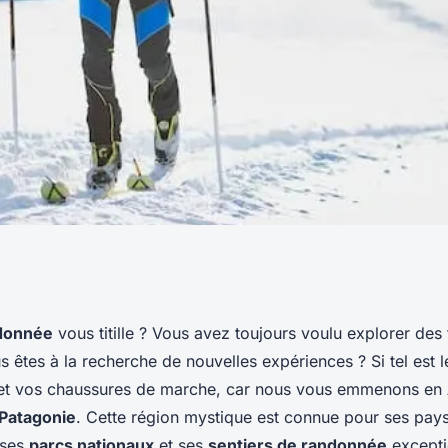
eurs sentiers de
donnée
vous titille ? Vous avez toujours voulu explorer des 
 êtes à la recherche de nouvelles expériences ? Si tel est 
nie argentine ?
 et vos chaussures de marche, car nous vous emmenons en
Patagonie
. Cette région mystique est connue pour ses pay
 ses
parcs nationaux
et ses
sentiers de randonnée
excepti