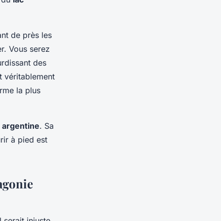
nt de près les
er. Vous serez
urdissant des
t véritablement
rme la plus
 argentine
. Sa
rir à pied est
tagonie
il serait injuste