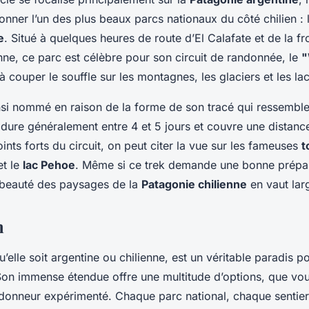
nner l’un des plus beaux parcs nationaux du côté chilien : 
e
. Situé à quelques heures de route d’El Calafate et de la fr
nne, ce parc est célèbre pour son circuit de randonnée, le
couper le souffle sur les montagnes, les glaciers et les lac
insi nommé en raison de la forme de son tracé qui ressemble 
 dure généralement entre 4 et 5 jours et couvre une distanc
ints forts du circuit, on peut citer la vue sur les fameuses
t
t le
lac Pehoe
. Même si ce trek demande une bonne prépa
a beauté des paysages de la
Patagonie chilienne
en vaut lar
n
qu’elle soit argentine ou chilienne, est un véritable paradis 
on immense étendue offre une multitude d’options, que vo
donneur expérimenté. Chaque parc national, chaque sentier