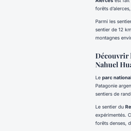
Alerces
est fait
forêts d’alerces
Parmi les senti
sentier de 12 k
montagnes enviro
Découvrir l
Nahuel Hu
Le
parc nationa
Patagonie argent
sentiers de ran
Le sentier du
Re
expérimentés. C
forêts denses, 