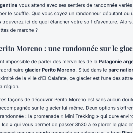
rgentine
vous attend avec ses sentiers de randonnée variés 
er le souffle. Que vous soyez un randonneur débutant ou u
trouverez ici de quoi étancher votre soif d’aventure. Alors,
ttes de marche ?
Perito Moreno : une randonnée sur le glac
ent impossible de parler des merveilles de la
Patagonie arg
traordinaire
glacier Perito Moreno
. Situé dans le
parc natio
ximité de la ville d’El Calafate, ce glacier est l’une des attra
a région.
res façons de découvrir Perito Moreno est sans aucun dout
ccompagnée sur le glacier lui-même. Deux options s’offren
 randonnée : la promenade « Mini Trekking » qui dure envir
 Ice » qui vous permet de passer 3h30 à explorer le glacier
mencent par une courte traversée en bateau sur le bras
Rico