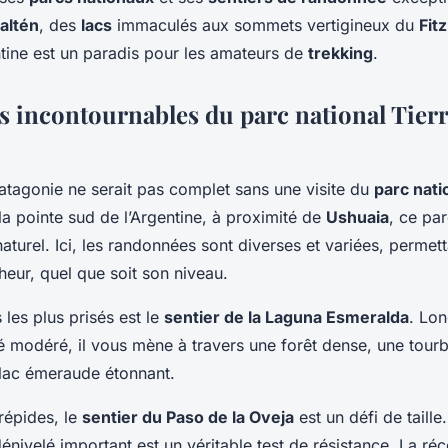
altén
, des
lacs
immaculés aux sommets vertigineux du
Fit
tine est un paradis pour les amateurs de
trekking
.
rs incontournables du parc national Tierr
tagonie ne serait pas complet sans une visite du
parc nati
 la pointe sud de l’Argentine, à proximité de
Ushuaia
, ce par
naturel. Ici, les randonnées sont diverses et variées, perme
eur, quel que soit son niveau.
 les plus prisés est le
sentier de la Laguna Esmeralda
. Lo
é modéré, il vous mène à travers une forêt dense, une tourb
 lac émeraude étonnant.
trépides, le
sentier du Paso de la Oveja
est un défi de taille
énivelé important est un véritable test de résistance. La r