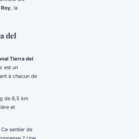
z Roy
, la
a del
onal Tierra del
c est un
ttant à chacun de
ng de 8,5 km
ière et
. Ce sentier de
écompense ? Une