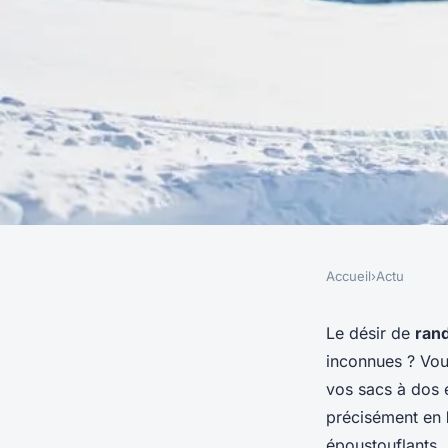
Accueil
›
Actu
ACTU
Quels sont les meill
Le désir de
ran
inconnues ? Vous
randonnée en Patago
vos sacs à dos
précisément en
époustouflants,