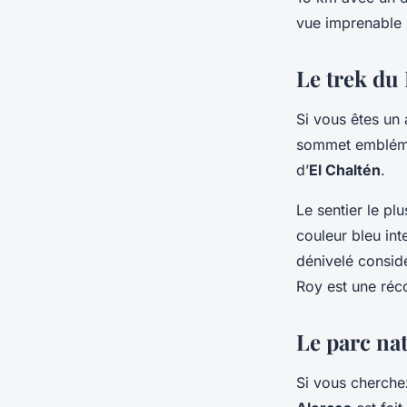
vue imprenable s
Le trek du 
Si vous êtes un
sommet embléma
d’
El Chaltén
.
Le sentier le pl
couleur bleu int
dénivelé considé
Roy est une réc
Le parc nat
Si vous cherche