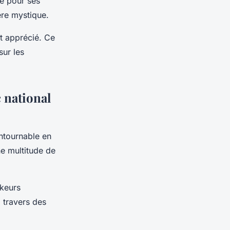
re pour ses
ère mystique.
t apprécié. Ce
sur les
c national
ntournable en
ne multitude de
kkeurs
 travers des