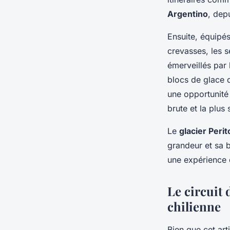
Argentino
, dep
Ensuite, équipé
crevasses, les s
émerveillés par 
blocs de glace 
une opportunité 
brute et la plus 
Le
glacier Peri
grandeur et sa b
une expérience 
Le circuit 
chilienne
Bien que cet art