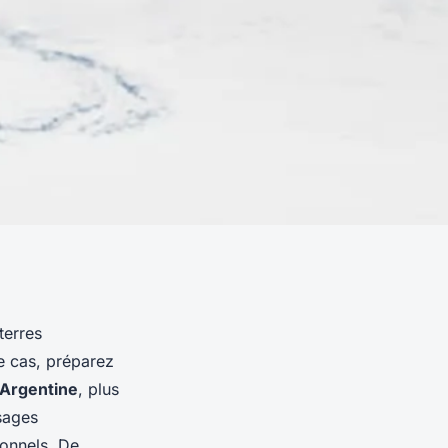
terres
le cas, préparez
Argentine
, plus
sages
onnels. De