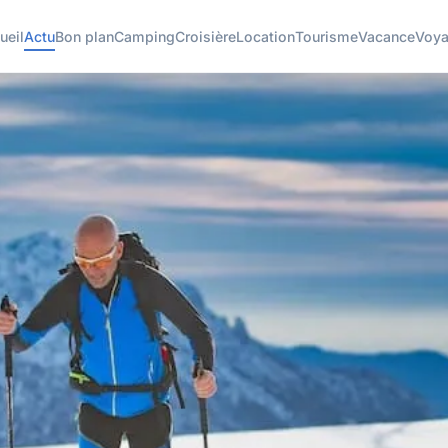
ueil
Actu
Bon plan
Camping
Croisière
Location
Tourisme
Vacance
Voy