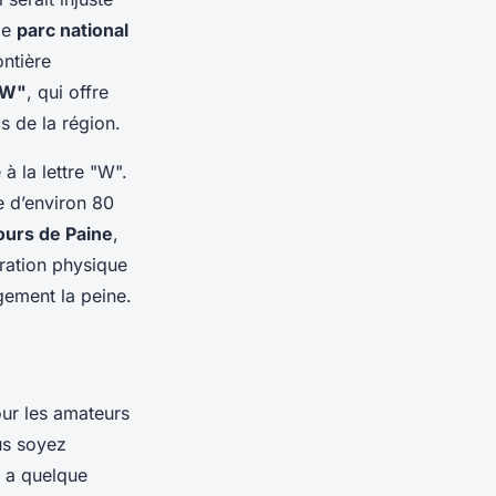
le
parc national
ontière
"W"
, qui offre
s de la région.
à la lettre "W".
e d’environ 80
ours de Paine
,
ration physique
gement la peine.
pour les amateurs
us soyez
 a quelque