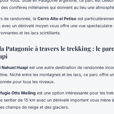
 pour vous. Situé en Patagonie argentine, ce parc est célèb
, des conifères millénaires qui donnent au lieu une atmosph
ers de randonnée, le
Cerro Alto el Petiso
est particulièremen
m avec un dénivelé moyen vous offre une vue spectaculaire 
nnantes et les lacs scintillants.
a Patagonie à travers le trekking : le par
api
l Nahuel Huapi
est une autre destination de randonnée inco
ine. Niché entre les montagnes et les lacs, ce parc offre u
donnée pour tous les niveaux.
fugio Otto Meiling
est une option intéressante pour les tre
e sentier de 15 km avec un dénivelé important vous mène à
des champs de neige et des glaciers.