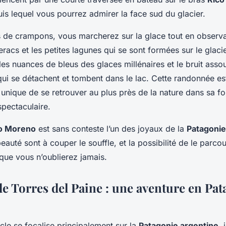
uis lequel vous pourrez admirer la face sud du glacier.
s de crampons, vous marcherez sur la glace tout en observa
eracs et les petites lagunes qui se sont formées sur le glaci
les nuances de bleus des glaces millénaires et le bruit asso
qui se détachent et tombent dans le lac. Cette randonnée es
unique de se retrouver au plus près de la nature dans sa fo
spectaculaire.
to Moreno
est sans conteste l’un des joyaux de la
Patagonie
eauté sont à couper le souffle, et la possibilité de le parcou
que vous n’oublierez jamais.
de Torres del Paine : une aventure en Pa
icle se focalise principalement sur la
Patagonie argentine
, 